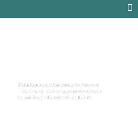
info@gcafactory.com
Tel: 57 (60+1) 288 3076
Único distribuidor Autorizado en Colombia
Fidelice sus clientes
y fortalezca
su marca con una experiencia de
servicio al cliente de calidad