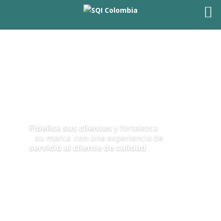
info@gcafactory.com
Tel: 57 (60+1) 288 3076
Único distribuidor Autorizado en Colombia
Fidelice sus clientes
y fortalezca
su marca con una experiencia de
servicio al cliente de calidad