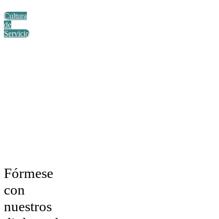
Cultura
de
Servicio
Fórmese
con
nuestros