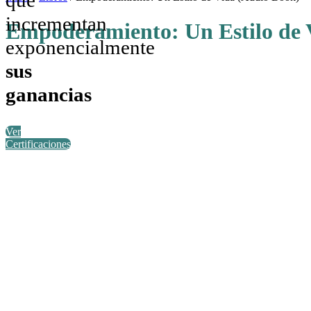
incrementan
Empoderamiento: Un Estilo de 
exponencialmente
sus
ganancias
Ver
Certificaciones