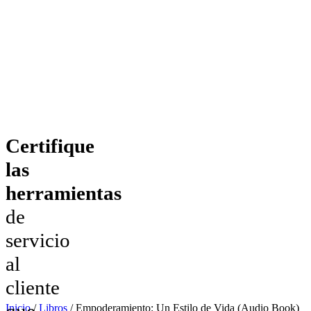
Certifique
las
herramientas
de
servicio
al
cliente
que
Inicio
/
Libros
/ Empoderamiento: Un Estilo de Vida (Audio Book)