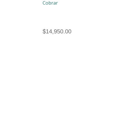
Cobrar
$
14,950.00
Empoderamiento: Un Estilo
de Vida