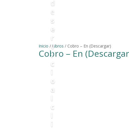
d
e
s
e
r
v
Inicio
/
Libros
/ Cobro – En (Descargar)
Cobro – En (Descargar
i
c
i
o
a
l
c
l
i