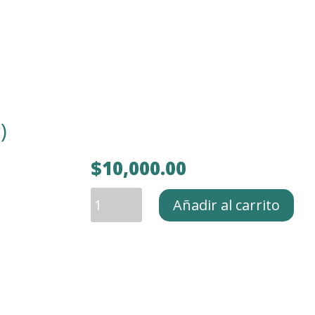
)
$
10,000.00
Cobro
Añadir al carrito
-
En
(Descargar)
cantidad