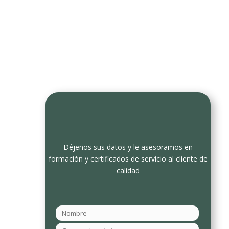
l: 57 (60+1) 288 3076
Único distr
Déjenos sus datos y le asesoramos en
formación y certificados de servicio al cliente de
calidad